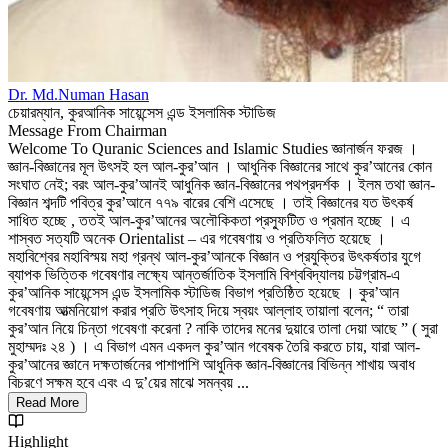
Dr. Md.Numan Hasan
চেয়ারম্যান, কুরআনিক সায়েন্সেস এন্ড ইসলামিক স্টাডিজ
Message From Chairman
Welcome To Quranic Sciences and Islamic Studies জ্ঞানার্জন ফরজ ।
জ্ঞান-বিজ্ঞানের মূল উৎসই হল আল-কুর’আন । আধুনিক বিজ্ঞানের সাথে কুর’আনের কোন
সংঘাত নেই; বরং আল-কুর’আনই আধুনিক জ্ঞান-বিজ্ঞানের পথপ্রদর্শক । ইলম তথা জ্ঞান-
বিজ্ঞান শব্দটি পবিত্র কুর’আনে ৭৭৯ বারের বেশি এসেছে । তাই বিজ্ঞানের যত উৎকর্ষ
সাধিত হচ্ছে , ততই আল-কুর’আনের অলৌকিকতা প্রস্ফুটিত ও প্রমান হচ্ছে । এ
শাস্বত সত্যটি অনেক Orientalist – এর গবেষণায় ও প্রতিফলিত হয়েছে ।
মহাবিশ্বের মহাবিস্ময় মহা গ্রন্থ আল-কুর’আনকে বিজ্ঞান ও প্রযুক্তির উৎকর্ষতার যুগে
ব্যাপক ভিত্তিক গবেষণার লক্ষ্যে আন্তর্জাতিক ইসলামি বিশ্ববিদ্যালয় চট্টগ্রাম-এ
কুর’আনিক সায়েন্সেস এন্ড ইসলামিক স্টাডিজ বিভাগ প্রতিষ্ঠিত হয়েছে । কুর’আন
গবেষণায় আত্মনিয়োগ করার প্রতি উৎসাহ দিয়ে স্বয়ং আল্লাহ তায়ালা বলেন; “ তারা
কুর’আন নিয়ে চিন্তা গবেষণা করেনা ? নাকি তাদের মনের দুয়ারে তালা দেয়া আছে ” ( সুরা
মুহাম্মদঃ ২৪ ) । এ বিভাগ এমন একদল কুর’আন গবেষক তৈরি করতে চায়, যারা আল-
কুর’আনের জ্ঞানে দক্ষতার্জনের পাশাপাশি আধুনিক জ্ঞান-বিজ্ঞানের বিভিন্ন শাখায় অবাধ
বিচরণে সক্ষম হবে এবং এ দু’য়ের মাঝে সমন্বয় ...
Read More
Highlight